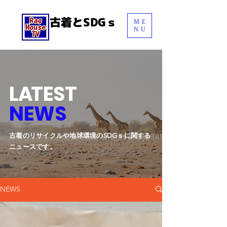
古着とSDGｓ
ME
NU
Menu
L
A
TEST
NEWS
​古着のリサイクルや地球環境のSDGｓに関する
ニュースです。
NEWS