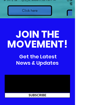
襦袢をレスキューした
Click here
JOIN THE
MOVEMENT!
Get the Latest
News & Updates
SUBSCRIBE