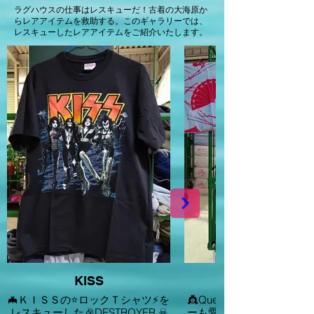
ラグハウスの仕事はレスキューだ！古着の大海原か
らレアアイテムを救助する。このギャラリーでは、
レスキューしたレアアイテムをご紹介いたします。
KISS
🦇ＫＩＳＳの⭐ロックＴシャツ⚡を
👸Queenのフレディ・マ
レスキューした🎉DESTROYER ☠
ーも愛用していた👘正絹