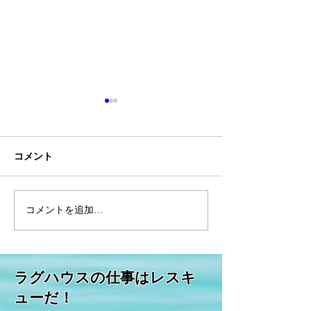
コメント
コメントを追加…
こんな物までリサイク
１９８３年初夏
ル？下着に靴にぬいぐる
公園フリーマー
み！海外では意外な物が
話！
リユースされています。
​ラグハウスの仕事はレスキ
ューだ！