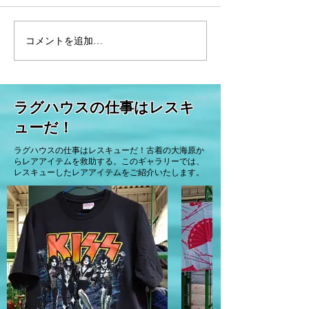
コメントを追加…
こんな物までリサイク
ボロ屋のお仕事
ル？下着に靴にぬいぐる
て、どんな風に
み！海外では意外な物が
ルされているん
リユースされています。
​ラグハウスの仕事はレスキ
ューだ！
ラグハウスの仕事はレスキューだ！古着の大海原か
らレアアイテムを救助する。このギャラリーでは、
レスキューしたレアアイテムをご紹介いたします。