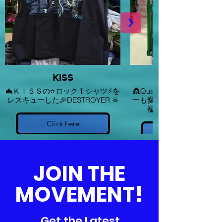
KISS
🦇ＫＩＳＳの⭐ロックＴシャツ⚡を
👸Queenのフレディ・マ
レスキューした🎉DESTROYER ☠
ーも愛用していた👘正絹
襦袢をレスキューした
Click here
JOIN THE
MOVEMENT!
Get the Latest