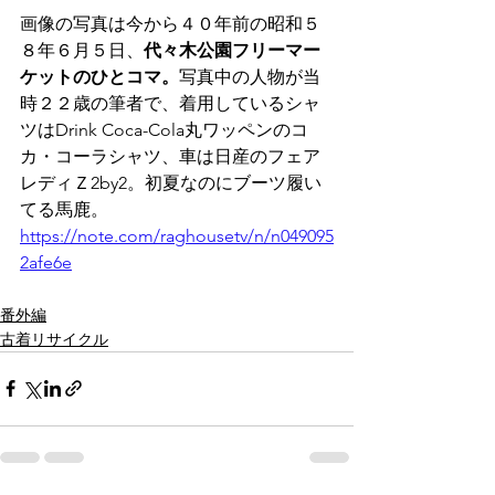
画像の写真は今から４０年前の昭和５
８年６月５日、
代々木公園フリーマー
ケットのひとコマ。
写真中の人物が当
時２２歳の筆者で、着用しているシャ
ツはDrink Coca-Cola丸ワッペンのコ
カ・コーラシャツ、車は日産のフェア
レディＺ2by2。初夏なのにブーツ履い
てる馬鹿。
https://note.com/raghousetv/n/n049095
2afe6e
番外編
古着リサイクル