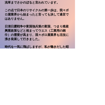
浅草までさかのぼると言われています。
この点で日本のリサイクルの第一歩は、我々ボ
ロ屋業界から始まったと言っても決して過言で
はありません。
日清日露戦争や富国強兵策の富国、つまり殖産
興業政策などと相まってウエス（工業用の雑
巾）の需要が高まり、我々ボロ屋業界も活況に
沸き発展して行きました。
時代を一気に飛ばしますが、私が働きだした昭
和５３年頃には、回収された古繊維は全てが再
利用されていて廃棄される物は有りませんでし
た現在では、残念ながら５０～６５％ぐらいし
かリサイクル出来ません。
​ラグハウスの歴史を詳しく知りたい方は、下記
QRコードからナカノ株式会社（同業他社）のホ
ームページをご覧ください。
​ナカノ株式会社